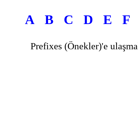
A
B
C
D
E
F
Prefixes (Önekler)'e ulaşmak