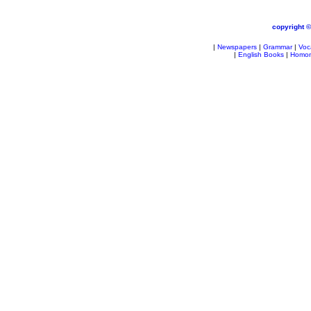
copyright 
|
Newspapers
|
Grammar
|
Voc
|
English Books
|
Homo